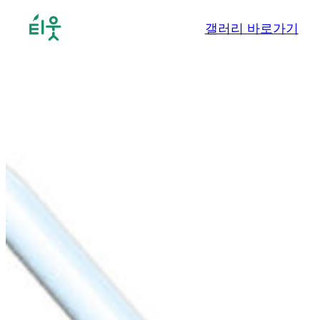
콘
갤러리 바로가기
텐
츠
로
바
로
가
기